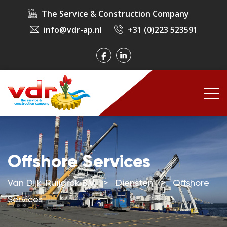
The Service & Construction Company
info@vdr-ap.nl
+31 (0)223 523591
Offshore Services
Van Dijk-Ruijgrok B.V.
>
Diensten
>
Offshore
Services