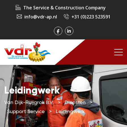
The Service & Construction Company
info@vdr-ap.nl
+31 (0)223 523591
Leidingwerk
Van Dijk-Ruijgrok B.V.
>
Diensten
>
Support Service
>
Leidingwerk